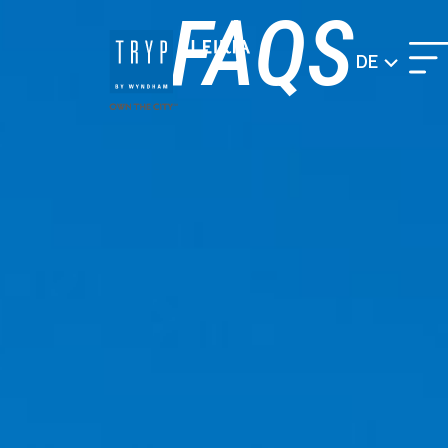
FAQS​
DE