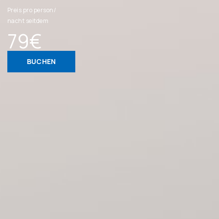
Preis pro person/
nacht seitdem
79€
BUCHEN