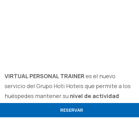
VIRTUAL PERSONAL TRAINER
es el nuevo
servicio del Grupo Hoti Hoteis que permite a los
huéspedes mantener su
nivel de actividad
física
en la comodidad de su habitación.
RESERVAR
Ofrecemos, de forma gratuita,
vídeos
exclusivos
, con varias modalidades de ejercicio
físico a elegir.