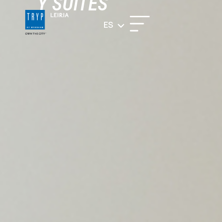
Y SUITES
ES