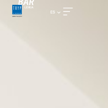
BAR
ES